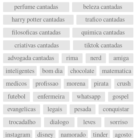
perfume cantadas
beleza cantadas
harry potter cantadas
trafico cantadas
filosoficas cantadas
quimica cantadas
criativas cantadas
tiktok cantadas
advogada cantadas
rima
nerd
amiga
inteligentes
bom dia
chocolate
matematica
medicos
profissao
morena
pirata
crush
futebol
enfermeira
whatsapp
gospel
evangelicas
legais
pesada
conquistar
trocadalho
dialogo
leves
sorriso
instagram
disney
namorado
tinder
agosto