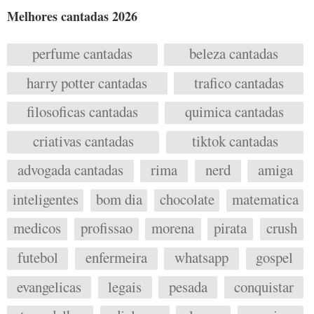
Melhores cantadas 2026
perfume cantadas
beleza cantadas
harry potter cantadas
trafico cantadas
filosoficas cantadas
quimica cantadas
criativas cantadas
tiktok cantadas
advogada cantadas
rima
nerd
amiga
inteligentes
bom dia
chocolate
matematica
medicos
profissao
morena
pirata
crush
futebol
enfermeira
whatsapp
gospel
evangelicas
legais
pesada
conquistar