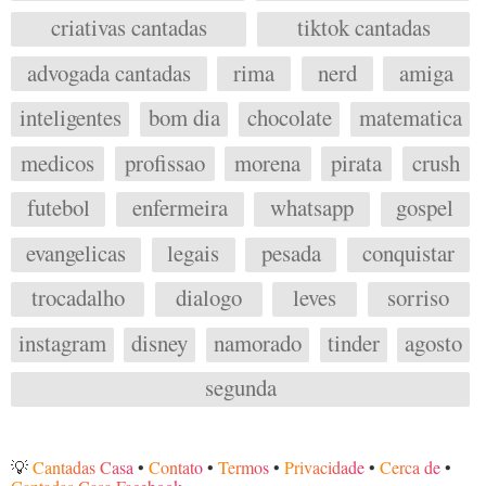
criativas cantadas
tiktok cantadas
advogada cantadas
rima
nerd
amiga
inteligentes
bom dia
chocolate
matematica
medicos
profissao
morena
pirata
crush
futebol
enfermeira
whatsapp
gospel
evangelicas
legais
pesada
conquistar
trocadalho
dialogo
leves
sorriso
instagram
disney
namorado
tinder
agosto
segunda
💡
Cantadas Casa
•
Contato
•
Termos
•
Privacidade
•
Cerca de
•