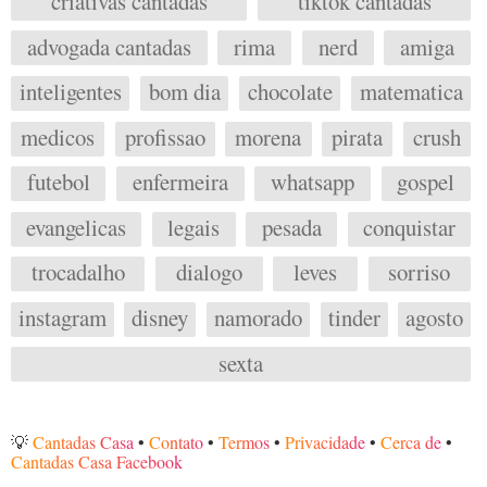
criativas cantadas
tiktok cantadas
advogada cantadas
rima
nerd
amiga
inteligentes
bom dia
chocolate
matematica
medicos
profissao
morena
pirata
crush
futebol
enfermeira
whatsapp
gospel
evangelicas
legais
pesada
conquistar
trocadalho
dialogo
leves
sorriso
instagram
disney
namorado
tinder
agosto
sexta
💡
Cantadas Casa
•
Contato
•
Termos
•
Privacidade
•
Cerca de
•
Cantadas Casa Facebook