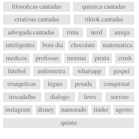
filosoficas cantadas
quimica cantadas
criativas cantadas
tiktok cantadas
advogada cantadas
rima
nerd
amiga
inteligentes
bom dia
chocolate
matematica
medicos
profissao
morena
pirata
crush
futebol
enfermeira
whatsapp
gospel
evangelicas
legais
pesada
conquistar
trocadalho
dialogo
leves
sorriso
instagram
disney
namorado
tinder
agosto
quinta