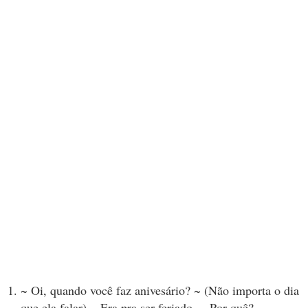
~ Oi, quando você faz anivesário? ~ (Não importa o dia
que ela falar) ~ Era pra ser feriado. ~ Por quê? ~