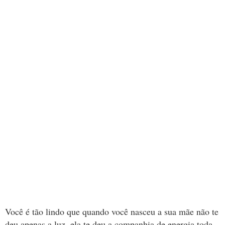
Você é tão lindo que quando você nasceu a sua mãe não te
deu apenas a luz, ela te deu a companhia de energia toda