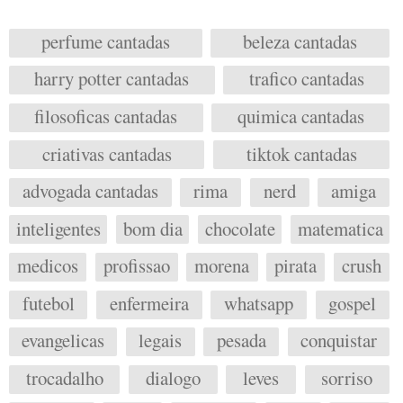
perfume cantadas
beleza cantadas
harry potter cantadas
trafico cantadas
filosoficas cantadas
quimica cantadas
criativas cantadas
tiktok cantadas
advogada cantadas
rima
nerd
amiga
inteligentes
bom dia
chocolate
matematica
medicos
profissao
morena
pirata
crush
futebol
enfermeira
whatsapp
gospel
evangelicas
legais
pesada
conquistar
trocadalho
dialogo
leves
sorriso