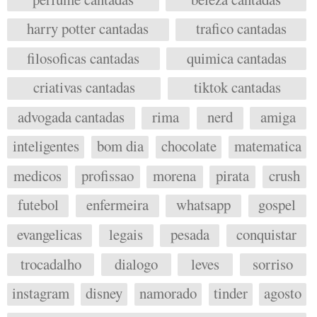
harry potter cantadas
trafico cantadas
filosoficas cantadas
quimica cantadas
criativas cantadas
tiktok cantadas
advogada cantadas
rima
nerd
amiga
inteligentes
bom dia
chocolate
matematica
medicos
profissao
morena
pirata
crush
futebol
enfermeira
whatsapp
gospel
evangelicas
legais
pesada
conquistar
trocadalho
dialogo
leves
sorriso
instagram
disney
namorado
tinder
agosto