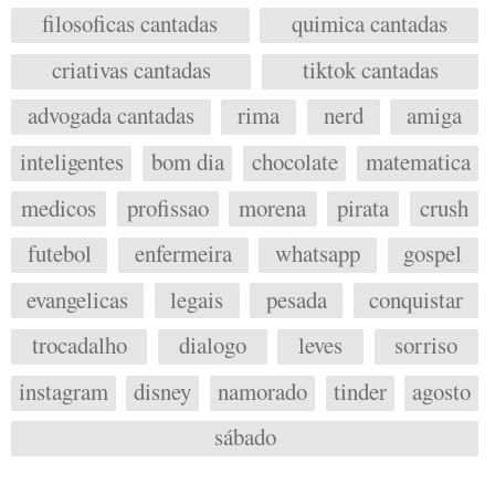
filosoficas cantadas
quimica cantadas
criativas cantadas
tiktok cantadas
advogada cantadas
rima
nerd
amiga
inteligentes
bom dia
chocolate
matematica
medicos
profissao
morena
pirata
crush
futebol
enfermeira
whatsapp
gospel
evangelicas
legais
pesada
conquistar
trocadalho
dialogo
leves
sorriso
instagram
disney
namorado
tinder
agosto
sábado