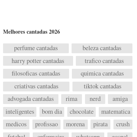
Melhores cantadas 2026
perfume cantadas
beleza cantadas
harry potter cantadas
trafico cantadas
filosoficas cantadas
quimica cantadas
criativas cantadas
tiktok cantadas
advogada cantadas
rima
nerd
amiga
inteligentes
bom dia
chocolate
matematica
medicos
profissao
morena
pirata
crush
futebol
enfermeira
whatsapp
gospel