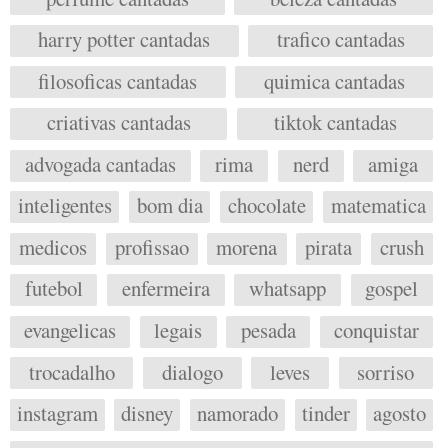
harry potter cantadas
trafico cantadas
filosoficas cantadas
quimica cantadas
criativas cantadas
tiktok cantadas
advogada cantadas
rima
nerd
amiga
inteligentes
bom dia
chocolate
matematica
medicos
profissao
morena
pirata
crush
futebol
enfermeira
whatsapp
gospel
evangelicas
legais
pesada
conquistar
trocadalho
dialogo
leves
sorriso
instagram
disney
namorado
tinder
agosto