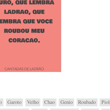
o
Garoto
Velho
Chao
Genio
Roubado
Pio