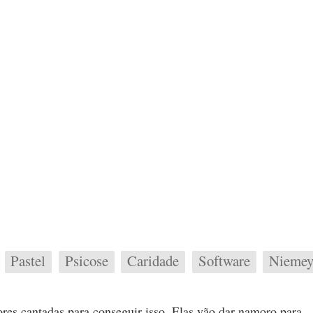
Pastel
Psicose
Caridade
Software
Niemey
res cantadas para conseguir isso. Elas vão dar namoro para