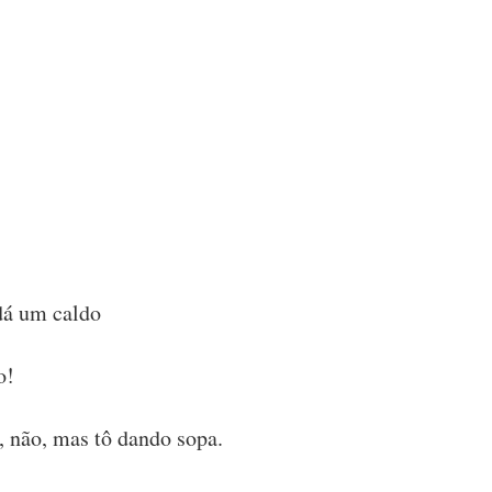
.
dá um caldo
o!
, não, mas tô dando sopa.