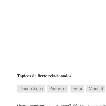
Tópicos de flerte relacionados
Dando Sopa
Pedreiro
Feita
Manual
Quer conquistar a sua paquera? Nós temos as melho