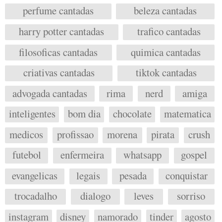
perfume cantadas
beleza cantadas
harry potter cantadas
trafico cantadas
filosoficas cantadas
quimica cantadas
criativas cantadas
tiktok cantadas
advogada cantadas
rima
nerd
amiga
inteligentes
bom dia
chocolate
matematica
medicos
profissao
morena
pirata
crush
futebol
enfermeira
whatsapp
gospel
evangelicas
legais
pesada
conquistar
trocadalho
dialogo
leves
sorriso
instagram
disney
namorado
tinder
agosto