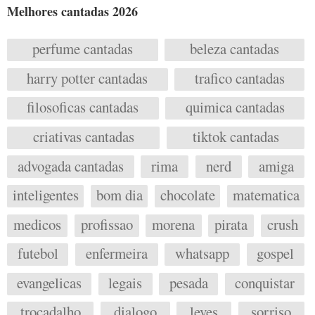
Melhores cantadas 2026
perfume cantadas
beleza cantadas
harry potter cantadas
trafico cantadas
filosoficas cantadas
quimica cantadas
criativas cantadas
tiktok cantadas
advogada cantadas
rima
nerd
amiga
inteligentes
bom dia
chocolate
matematica
medicos
profissao
morena
pirata
crush
futebol
enfermeira
whatsapp
gospel
evangelicas
legais
pesada
conquistar
trocadalho
dialogo
leves
sorriso