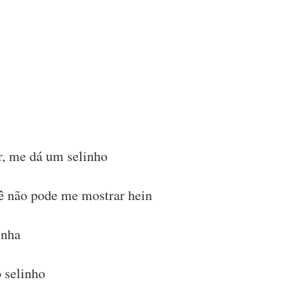
r, me dá um selinho
cê não pode me mostrar hein
inha
 selinho