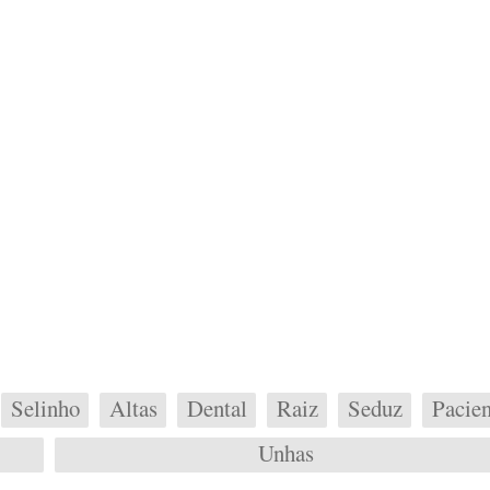
Selinho
Altas
Dental
Raiz
Seduz
Pacien
Unhas