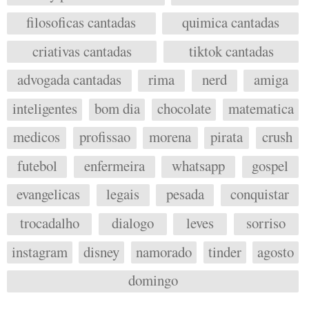
filosoficas cantadas
quimica cantadas
criativas cantadas
tiktok cantadas
advogada cantadas
rima
nerd
amiga
inteligentes
bom dia
chocolate
matematica
medicos
profissao
morena
pirata
crush
futebol
enfermeira
whatsapp
gospel
evangelicas
legais
pesada
conquistar
trocadalho
dialogo
leves
sorriso
instagram
disney
namorado
tinder
agosto
domingo