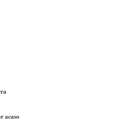
rra
or acaso