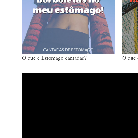
O que é Estomago cantadas?
O que 