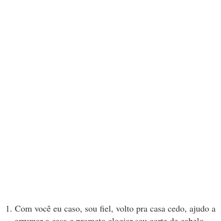
Com você eu caso, sou fiel, volto pra casa cedo, ajudo a
arrumar a casa e prometo elogiar seu corte de cabelo.