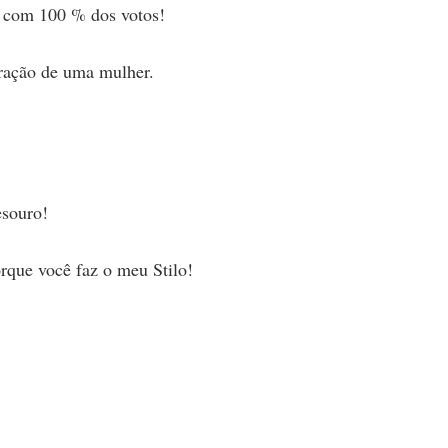
u com 100 % dos votos!
ração de uma mulher.
esouro!
rque você faz o meu Stilo!