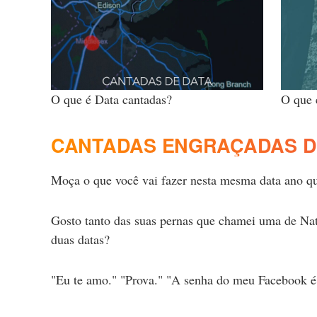
O que é Data cantadas?
O que 
CANTADAS ENGRAÇADAS D
Moça o que você vai fazer nesta mesma data ano
Gosto tanto das suas pernas que chamei uma de Nata
duas datas?
"Eu te amo." "Prova." "A senha do meu Facebook é a