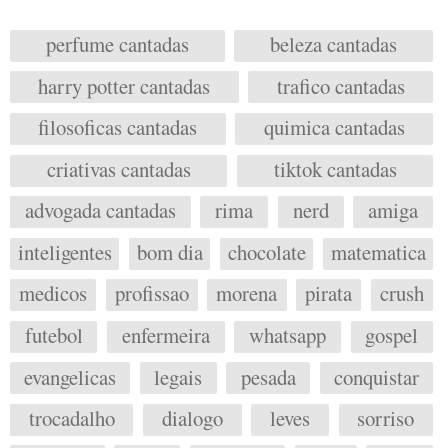
perfume cantadas
beleza cantadas
harry potter cantadas
trafico cantadas
filosoficas cantadas
quimica cantadas
criativas cantadas
tiktok cantadas
advogada cantadas
rima
nerd
amiga
inteligentes
bom dia
chocolate
matematica
medicos
profissao
morena
pirata
crush
futebol
enfermeira
whatsapp
gospel
evangelicas
legais
pesada
conquistar
trocadalho
dialogo
leves
sorriso