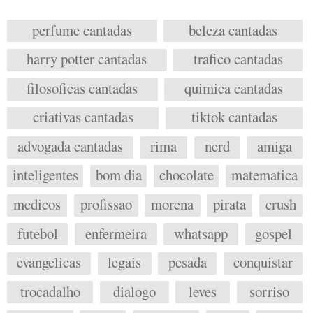
perfume cantadas
beleza cantadas
harry potter cantadas
trafico cantadas
filosoficas cantadas
quimica cantadas
criativas cantadas
tiktok cantadas
advogada cantadas
rima
nerd
amiga
inteligentes
bom dia
chocolate
matematica
medicos
profissao
morena
pirata
crush
futebol
enfermeira
whatsapp
gospel
evangelicas
legais
pesada
conquistar
trocadalho
dialogo
leves
sorriso