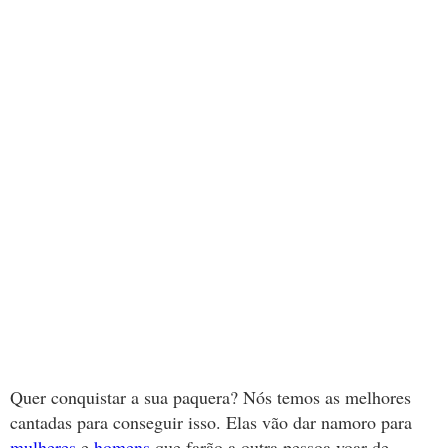
Quer conquistar a sua paquera? Nós temos as melhores
cantadas para conseguir isso. Elas vão dar namoro para
mulheres
e
homens
que farão a outra pessoa voar de