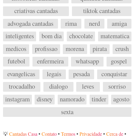
criativas cantadas
tiktok cantadas
advogada cantadas
rima
nerd
amiga
inteligentes
bom dia
chocolate
matematica
medicos
profissao
morena
pirata
crush
futebol
enfermeira
whatsapp
gospel
evangelicas
legais
pesada
conquistar
trocadalho
dialogo
leves
sorriso
instagram
disney
namorado
tinder
agosto
sexta
💡
Cantadas Casa
•
Contato
•
Termos
•
Privacidade
•
Cerca de
•