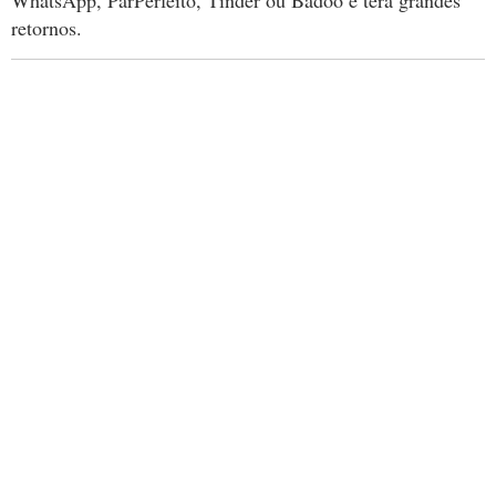
WhatsApp, ParPerfeito, Tinder ou Badoo e terá grandes
retornos.