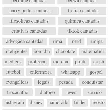
perfume cantadas
beleza cantadas
harry potter cantadas
trafico cantadas
filosoficas cantadas
quimica cantadas
criativas cantadas
tiktok cantadas
advogada cantadas
rima
nerd
amiga
inteligentes
bom dia
chocolate
matematica
medicos
profissao
morena
pirata
crush
futebol
enfermeira
whatsapp
gospel
evangelicas
legais
pesada
conquistar
trocadalho
dialogo
leves
sorriso
instagram
disney
namorado
tinder
agosto